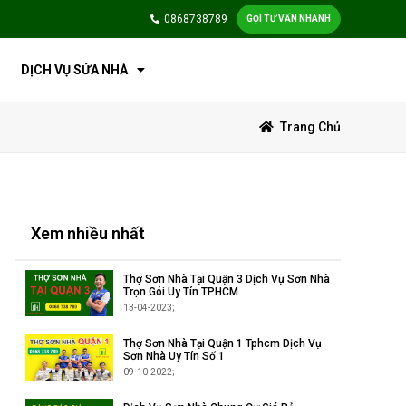
0868738789
GỌI TƯ VẤN NHANH
DỊCH VỤ SỬA NHÀ
Trang Chủ
Xem nhiều nhất
Thợ Sơn Nhà Tại Quận 3 Dịch Vụ Sơn Nhà
Trọn Gói Uy Tín TPHCM
13-04-2023;
Thợ Sơn Nhà Tại Quận 1 Tphcm Dịch Vụ
Sơn Nhà Uy Tín Số 1
09-10-2022;