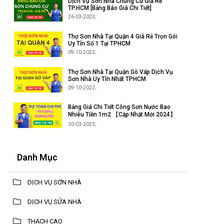
Dịch Vụ Sơn Nhà Chung Cư Giá Rẻ
TP.HCM [Bảng Báo Giá Chi Tiết]
26-03-2023;
Thợ Sơn Nhà Tại Quận 4 Giá Rẻ Trọn Gói
Uy Tín Số 1 Tại TPHCM
09-10-2022;
Thợ Sơn Nhà Tại Quận Gò Vấp Dịch Vụ
Sơn Nhà Uy Tín Nhất TPHCM
09-10-2022;
Bảng Giá Chi Tiết Công Sơn Nước Bao
Nhiêu Tiền 1m2 【Cập Nhật Mới 2024】
30-03-2023;
Danh Mục
DỊCH VỤ SƠN NHÀ
DỊCH VỤ SỬA NHÀ
THẠCH CAO