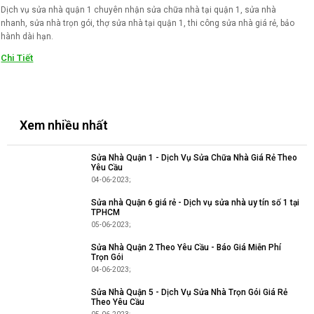
Dịch vụ sửa nhà quận 1 chuyên nhận sửa chữa nhà tại quận 1, sửa nhà
nhanh, sửa nhà trọn gói, thợ sửa nhà tại quận 1, thi công sửa nhà giá rẻ, bảo
hành dài hạn.
Chi Tiết
Xem nhiều nhất
Sửa Nhà Quận 1 - Dịch Vụ Sửa Chữa Nhà Giá Rẻ Theo
Yêu Cầu
04-06-2023;
Sửa nhà Quận 6 giá rẻ - Dịch vụ sửa nhà uy tín số 1 tại
TPHCM
05-06-2023;
Sửa Nhà Quận 2 Theo Yêu Cầu - Báo Giá Miễn Phí
Trọn Gói
04-06-2023;
Sửa Nhà Quận 5 - Dịch Vụ Sửa Nhà Trọn Gói Giá Rẻ
Theo Yêu Cầu