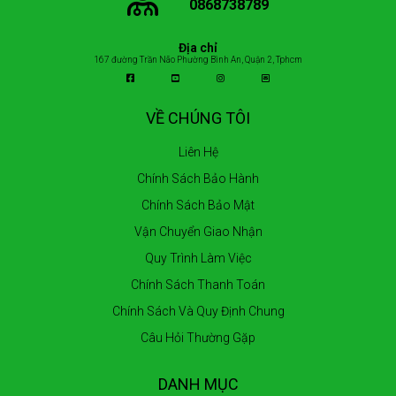
0868738789
Địa chỉ
167 đường Trần Não Phường Bình An, Quận 2, Tphcm
VỀ CHÚNG TÔI
Liên Hệ
Chính Sách Bảo Hành
Chính Sách Bảo Mật
Vận Chuyển Giao Nhận
Quy Trình Làm Việc
Chính Sách Thanh Toán
Chính Sách Và Quy Định Chung
Câu Hỏi Thường Gặp
DANH MỤC