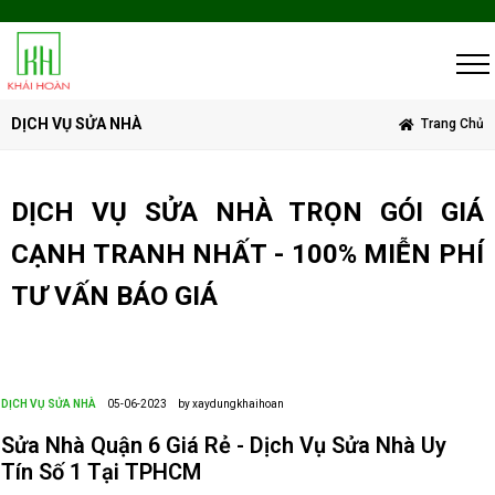
DỊCH VỤ SỬA NHÀ
Trang Chủ
DỊCH VỤ SỬA NHÀ TRỌN GÓI GIÁ
CẠNH TRANH NHẤT - 100% MIỄN PHÍ
TƯ VẤN BÁO GIÁ
DỊCH VỤ SỬA NHÀ
05-06-2023
by xaydungkhaihoan
Sửa Nhà Quận 6 Giá Rẻ - Dịch Vụ Sửa Nhà Uy
Tín Số 1 Tại TPHCM