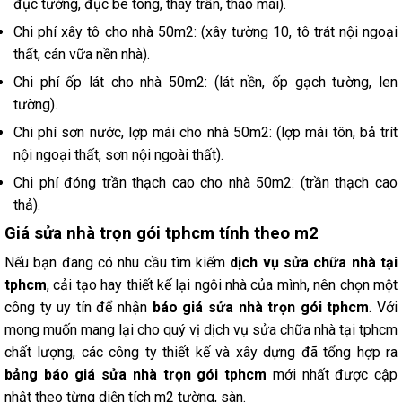
đục tường, đục bê tông, thay trần, tháo mái).
Chi phí xây tô cho nhà 50m2: (xây tường 10, tô trát nội ngoại
thất, cán vữa nền nhà).
Chi phí ốp lát cho nhà 50m2: (lát nền, ốp gạch tường, len
tường).
Chi phí sơn nước, lợp mái cho nhà 50m2: (lợp mái tôn, bả trít
nội ngoại thất, sơn nội ngoài thất).
Chi phí đóng trần thạch cao cho nhà 50m2: (trần thạch cao
thả).
Giá sửa nhà trọn gói tphcm tính theo m2
Nếu bạn đang có nhu cầu tìm kiếm
dịch vụ sửa chữa nhà tại
tphcm
, cải tạo hay thiết kế lại ngôi nhà của mình, nên chọn một
công ty uy tín để nhận
báo giá sửa nhà trọn gói tphcm
. Với
mong muốn mang lại cho quý vị dịch vụ sửa chữa nhà tại tphcm
chất lượng, các công ty thiết kế và xây dựng đã tổng hợp ra
bảng báo giá sửa nhà trọn gói tphcm
mới nhất được cập
nhật theo từng diện tích m2 tường, sàn.