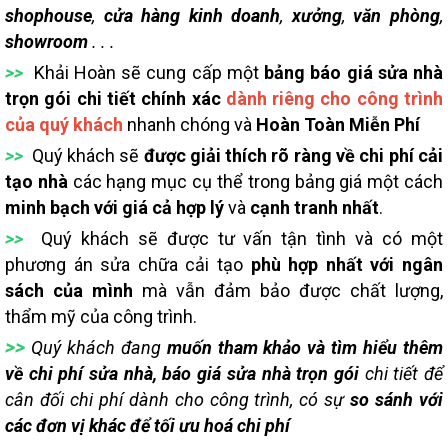
shophouse
,
cửa hàng kinh doanh
,
xưởng
,
văn phòng
,
showroom
. . .
>>
Khải Hoàn sẽ cung cấp một
bảng báo giá sửa nhà
trọn gói chi tiết chính xác
dành riêng cho công trình
của quý khách
nhanh chóng và
Hoàn Toàn Miễn Phí
>>
Quý khách sẽ
được giải thích rõ ràng về chi phí cải
tạo nhà
các hạng mục cụ thể trong bảng giá một cách
minh bạch với giá cả hợp lý
và
cạnh tranh nhất
.
>>
Quý khách sẽ được tư vấn tận tình và có một
phương án sửa chữa cải tạo
phù hợp nhất với ngân
sách của mình
mà vẫn đảm bảo được chất lượng,
thẩm mỹ của công trình.
>>
Quý khách đang
muốn tham khảo và tìm hiểu thêm
về chi phí sửa nhà, báo giá sửa nhà trọn gói
chi tiết để
cân đối chi phí dành cho công trình, có sự
so sánh với
các đơn vị khác để tối ưu hoá chi phí