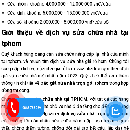
Cửa nhôm: khoảng 4.000.000 - 12.000.000 vnđ/cửa
Cửa kính: khoảng 5.000.000 - 15.000.000 vnđ/cửa
Cửa sổ: khoảng 2.000.000 - 8.000.000 vnđ/cửa sổ
Giới thiệu về dịch vụ sửa chữa nhà tại
tphcm
Quý khách hàng đang cần sửa chữa nâng cấp lại nhà của mình
tại tphcm, và muốn tìm dịch vụ sửa nhà giá rẻ hcm. Chúng tôi
cung cấp dịch vụ sửa nhà giá rẻ hcm, sua nha tron goi theo đơn
giá sửa chữa nhà mới nhất năm 2023. Quý vị có thể xem thêm
thông tin chi tiết về b
áo giá sửa nhà trọn gói tphcm
trong hợp
đồng thi công.
Chúng tôi nhận
sửa chữa nhà tại TPHCM
, với tất cả các hạng
mục công trình sửa nhà phố và nhà ở đa tầng cho đến các hạng
0868 738 789
mục sửa chữa nhỏ. Ngoài ra
dịch vụ sửa nhà trọn gói tphcm
của chúng tôi còn nhận sửa chữa nâng cấp, sơn tường ngoại
thất, chống thấm tường, chống dột cải tạo kết cấu, lắp đặt hệ