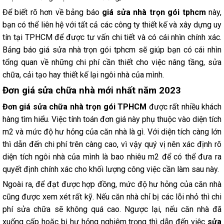
Để biết rõ hơn về bảng báo
giá sửa nhà trọn gói tphcm
này,
bạn có thể liên hệ với tất cả các công ty thiết kế và xây dựng uy
tín tại TPHCM để được tư vấn chi tiết và có cái nhìn chính xác.
Bảng báo giá sửa nhà trọn gói tphcm sẽ giúp bạn có cái nhìn
tổng quan về những chi phí cần thiết cho việc nâng tầng, sửa
chữa, cải tạo hay thiết kế lại ngôi nhà của mình.
Đơn giá sửa chữa nhà mới nhất năm 2023
Đơn giá sửa chữa nhà trọn gói TPHCM
được rất nhiều khách
hàng tìm hiểu. Việc tính toán đơn giá này phụ thuộc vào diện tích
m2 và mức độ hư hỏng của căn nhà là gì. Với diện tích càng lớn
thì dẫn đến chi phí trên càng cao, vì vậy quý vị nên xác định rõ
diện tích ngôi nhà của mình là bao nhiêu m2 để có thể đưa ra
quyết định chính xác cho khối lượng công việc cần làm sau này.
Ngoài ra, để đạt được hợp đồng, mức độ hư hỏng của căn nhà
cũng được xem xét rất kỹ. Nếu căn nhà chỉ bị các lỗi nhỏ thì chi
phí sửa chữa sẽ không quá cao. Ngược lại, nếu căn nhà đã
xuống cấp hoặc bị hư hỏng nghiêm trọng thì dẫn đến việc
sửa