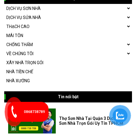
DỊCH VỤ SƠN NHÀ
DỊCH VỤ SỬA NHÀ
THẠCH CAO
MÁI TÔN
CHỐNG THẤM
VỀ CHÚNG TÔI
XÂY NHÀ TRỌN GÓI
NHÀ TIỀN CHẾ
NHÀ XƯỞNG
Tin nổi bật
0868738789
Thợ Sơn Nhà Tại Quận 3 Dịch Vụ
Sơn Nhà Trọn Gói Uy Tín TPHCM